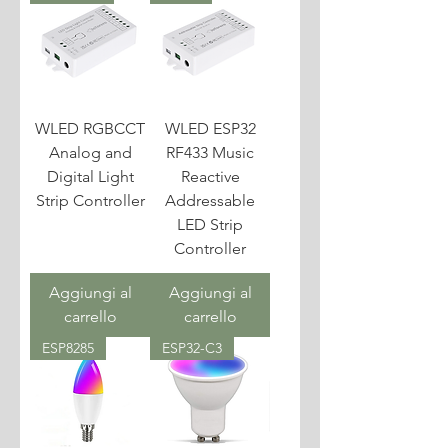
WLED RGBCCT
WLED ESP32
Analog and
RF433 Music
Digital Light
Reactive
Strip Controller
Addressable
LED Strip
Controller
Aggiungi al
Aggiungi al
carrello
carrello
ESP8285
ESP32-C3