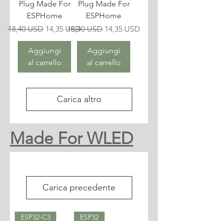
Plug Made For
Plug Made For
ESPHome
ESPHome
Prezzo regolare
Prezzo scontato
Prezzo regolare
Prezzo scontato
18,40 USD
14,35 USD
18,40 USD
14,35 USD
Aggiungi
Aggiungi
al carrello
al carrello
Carica altro
Made For WLED
Carica precedente
ESP32-C3
ESP32