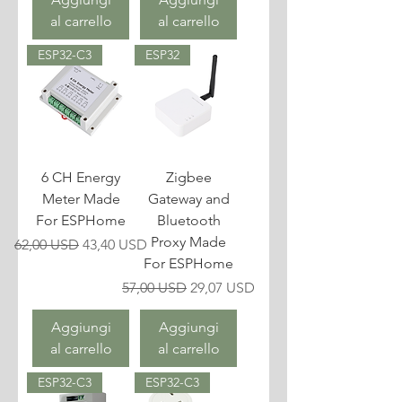
al carrello
al carrello
ESP32-C3
ESP32
6 CH Energy
Zigbee
Meter Made
Gateway and
For ESPHome
Bluetooth
Proxy Made
Prezzo regolare
Prezzo scontato
62,00 USD
43,40 USD
For ESPHome
Prezzo regolare
Prezzo scontato
57,00 USD
29,07 USD
Aggiungi
Aggiungi
al carrello
al carrello
ESP32-C3
ESP32-C3