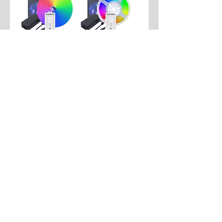
WLED Sounds
WLED Sounds
Reactive ESP32
Reactive ESP32
Neon Light Kit
COB Light Kit
Aggiungi al
Aggiungi al
carrello
carrello
ESP32
ESP32-C3
WLED Sounds
WLED 5V ESP32-
Reactive ESP32
C3 WS2812B Kit
WS2815 Kit