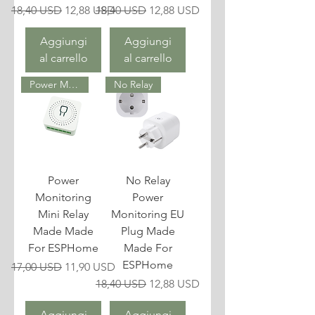
Prezzo regolare
Prezzo scontato
Prezzo regolare
Prezzo scontato
18,40 USD
12,88 USD
18,40 USD
12,88 USD
Aggiungi
Aggiungi
al carrello
al carrello
Power Monitoring
No Relay
Power
No Relay
Monitoring
Power
Mini Relay
Monitoring EU
Made Made
Plug Made
For ESPHome
Made For
ESPHome
Prezzo regolare
Prezzo scontato
17,00 USD
11,90 USD
Prezzo regolare
Prezzo scontato
18,40 USD
12,88 USD
Aggiungi
Aggiungi