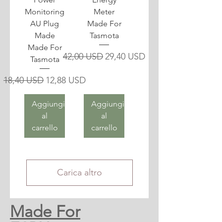
Monitoring
Meter
AU Plug
Made For
Made
Tasmota
Made For
Prezzo regolare
Prezzo scontato
42,00 USD
29,40 USD
Tasmota
Prezzo regolare
Prezzo scontato
18,40 USD
12,88 USD
Aggiungi
Aggiungi
al
al
carrello
carrello
Carica altro
Made For