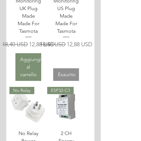
Monitoring
Monitoring
UK Plug
US Plug
Made
Made
Made For
Made For
Tasmota
Tasmota
Prezzo regolare
Prezzo scontato
Prezzo regolare
Prezzo scontato
18,40 USD
12,88 USD
18,40 USD
12,88 USD
Aggiungi
al
carrello
Esaurito
No Relay
ESP32-C3
No Relay
2 CH
Power
Energy