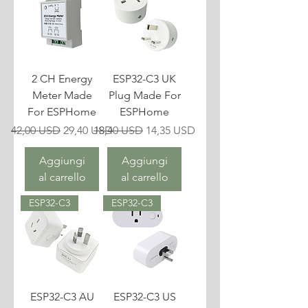
2 CH Energy
ESP32-C3 UK
Meter Made
Plug Made For
For ESPHome
ESPHome
Prezzo regolare
Prezzo scontato
Prezzo regolare
Prezzo scontato
42,00 USD
29,40 USD
18,40 USD
14,35 USD
Aggiungi
Aggiungi
al carrello
al carrello
ESP32-C3
ESP32-C3
ESP32-C3 AU
ESP32-C3 US